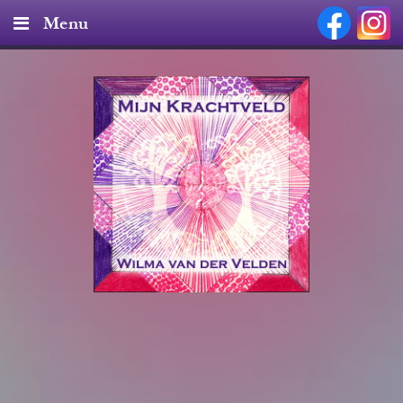
Menu
Home
Diensten & Tarieven
Producten
Nieuws
Over mij
Contact