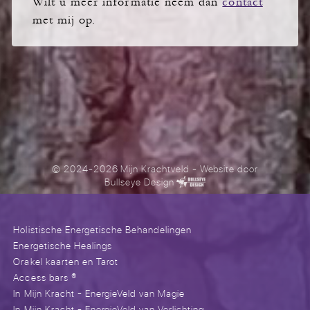
Wilt u meer informatie neem dan
contact
met mij op.
© 2024-2026 Mijn Krachtveld
- Website door
Bullseye Design
Holistische Energetische Behandelingen
Energetische Healings
Orakel kaarten en Tarot
Access bars ®
In Mijn Kracht - EnergieVeld van Magie
In Mijn Kracht - EnergieVeld van Verlichting