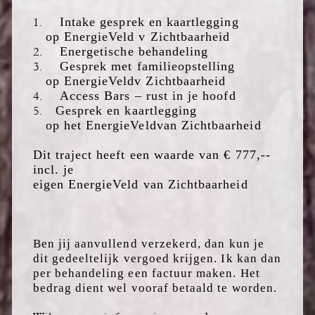
1.
Intake gesprek en kaartlegging
op
EnergieVeld
v
Zichtbaarheid
2.
Energetische behandeling
3.
Gesprek met familieopstelling
op
EnergieVeld
v Zichtbaarheid
4.
Access Bars – rust in je hoofd
5.
Gesprek en kaartleg
ging
op
het
EnergieVeld
van Zichtbaarheid
Dit traject heeft een waarde van € 777,--
incl. je
eigen
EnergieVeld
van
Zichtbaarheid
Ben jij aanvullend verzekerd,
dan kun je
dit gedeeltelijk vergoed krijgen. Ik
kan
dan
p
e
r behandeling een factuur maken. Het
bedrag dient wel vooraf betaald te worden.