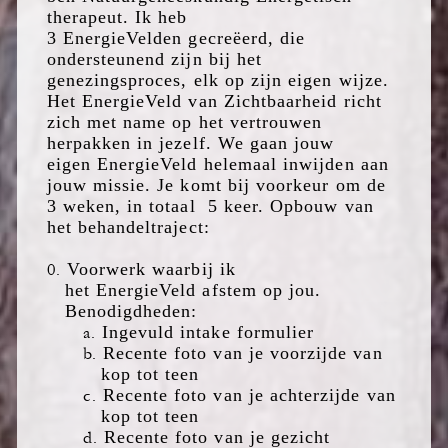
therapeut. Ik heb
3
EnergieVelden
gecreëerd, die
ondersteunend zijn bij het
genezingsproces, elk op zijn eigen wijze.
Het
EnergieVeld
van Zichtbaarheid richt
zich met name op het vertrouwen
herpakken in jezelf. We gaan jouw
eigen
EnergieVeld
helemaal inwijden aan
jouw missie.
Je komt bij voork
eur om de
3 weken, in totaal 5
keer.
Opbouw van
het behandeltraject:
0.
Voorwerk waarbij ik
het
EnergieVeld
afstem op jou.
Benodigdheden:
a.
Ingevuld intake formulier
b.
Recente foto van je voorzijde van
kop tot teen
c.
Recente foto van je achterzijde van
kop tot teen
d.
Recente foto van je gezicht