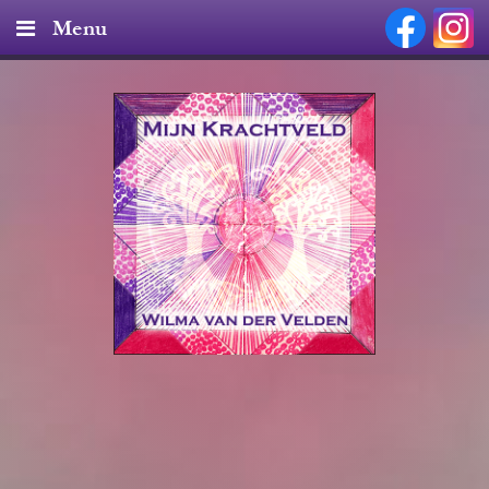
Menu
Home
Diensten & Tarieven
Producten
Nieuws
Over mij
Contact