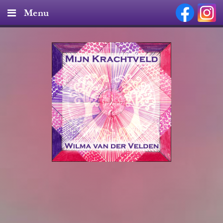
Menu
Home
Diensten & Tarieven
Producten
Nieuws
Over mij
Contact