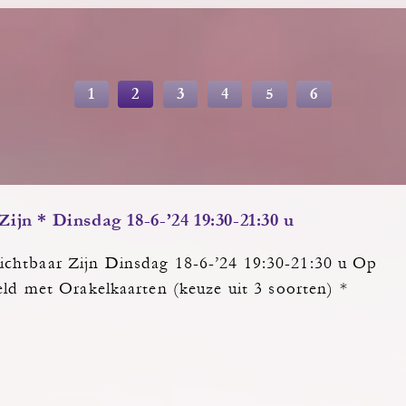
1
2
3
4
5
6
ijn * Dinsdag 18-6-’24 19:30-21:30 u
chtbaar Zijn Dinsdag 18-6-’24 19:30-21:30 u Op
ld met Orakelkaarten (keuze uit 3 soorten) *