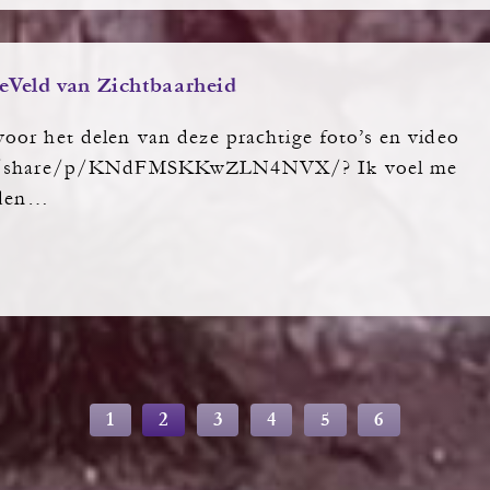
ieVeld van Zichtbaarheid
oor het delen van deze prachtige foto’s en video
om/share/p/KNdFMSKKwZLN4NVX/? Ik voel me
rden…
1
2
3
4
5
6