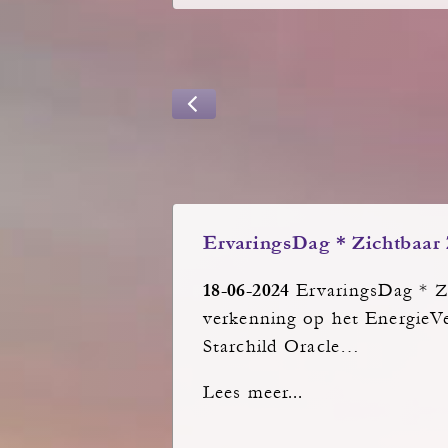
ErvaringsDag * Zichtbaar Z
18-06-2024
ErvaringsDag * Zi
verkenning op het EnergieVe
Starchild Oracle…
Lees meer...