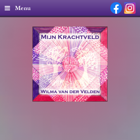
Menu
Home
Diensten & Tarieven
Producten
Nieuws
Over mij
Contact