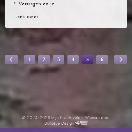
* Vertragen en je…
Lees meer...
1
2
3
4
5
6
© 2024-2026 Mijn Krachtveld
- Website door
Bullseye Design