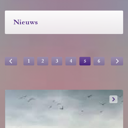
Nieuws
1
2
3
4
5
6